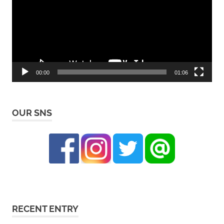
レ
ー
ヤ
ー
00:00
01:06
OUR SNS
RECENT ENTRY