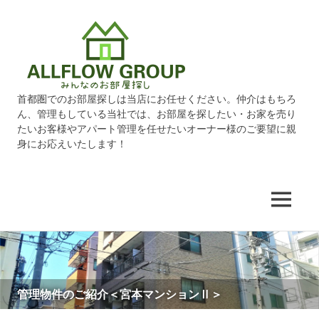
オ
ー
ル
首都圏でのお部屋探しは当店にお任せください。仲介はもちろ
ん、管理もしている当社では、お部屋を探したい・お家を売り
フ
たいお客様やアパート管理を任せたいオーナー様のご要望に親
身にお応えいたします！
ロ
ー
MENU
グ
コ
ン
ル
テ
ン
ALLFLOW GROUP～みんなのお部屋探し～
管理物件のご紹介＜宮本マンションⅡ＞
管理物件のご紹介＜アネックス与野＞
管理物件のご紹介＜アネックス綾瀬＞
管理物件のご紹介＜シャンサール船堀＞
管理物件のご紹介＜マーガレットクラブハウス＞
管理物件のご紹介＜セフィーロ＞
管理物件のご紹介＜アネックス四ツ木＞
管理物件のご紹介＜アネックス船堀＞
管理物件のご紹介＜コーポシルフィ＞
管理物件のご紹介＜メゾン・ミヤモト＞
管理物件のご紹介＜グリンゲイブルスの家＞
ー
ツ
管理物件のご紹介＜クラウディウス＞