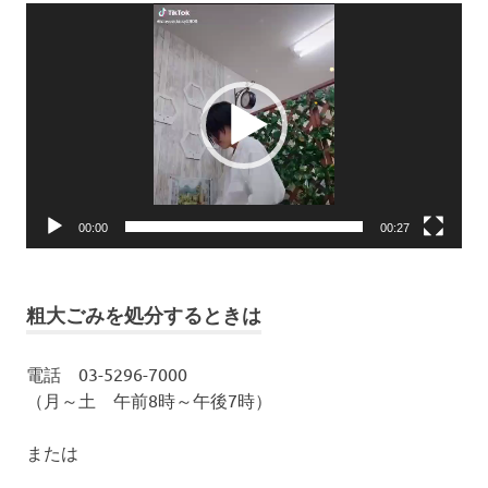
動
画
プ
レ
ー
ヤ
ー
00:00
00:27
粗大ごみを処分するときは
電話 03-5296-7000
（月～土 午前8時～午後7時）
または