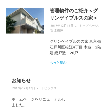
管理物件のご紹介＜グ
リンゲイブルスの家＞
2017年12月12日
ALLFLOW
トップページ
,
管理物件
グリンゲイブルスの家 東京都
江戸川区松江4丁目 木造 2階
建 総戸数 20戸
もっと読む
お知らせ
2017年12月12日
ALLFLOW
トピックス
ホームページをリニューアルし
ました。