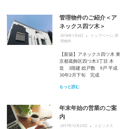
へ
プ
ス
キ
管理物件のご紹介＜ア
ッ
ネックス四ツ木＞
プ
2018年1月6日
ALLFLOW
トップページ
,
管
理物件
【新築】アネックス四ツ木 東
京都葛飾区四つ木3丁目 木
造 3階建 総戸数 9戸 平成
30年2月下旬 完成
もっと読む
年末年始の営業のご案
内
2017年12月23日
ALLFLOW
トピックス