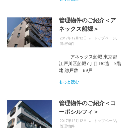
管理物件のご紹介＜ア
ネックス船堀＞
2017年12月12日
ALLFLOW
トップページ
,
管理物件
アネックス船堀 東京都
江戸川区船堀7丁目 RC造 5階
建 総戸数 69戸
もっと読む
管理物件のご紹介＜コ
ーポシルフィ＞
2017年12月12日
ALLFLOW
トップページ
,
管理物件