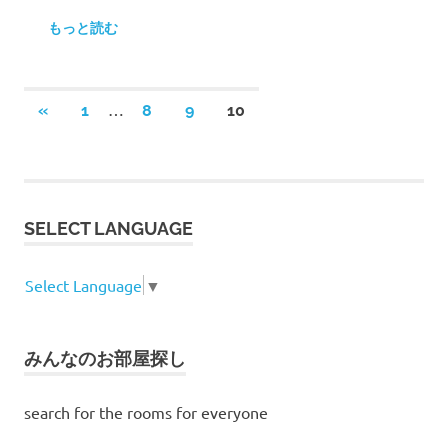
もっと読む
…
«
前
1
8
9
10
投
の
記
稿
事
ナ
SELECT LANGUAGE
ビ
Select Language
▼
ゲ
ー
みんなのお部屋探し
シ
search for the rooms for everyone
ョ