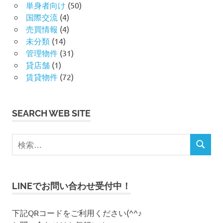
単身者向け
(50)
国際交流
(4)
売買情報
(4)
未分類
(14)
管理物件
(31)
貸店舗
(1)
賃貸物件
(72)
SEARCH WEB SITE
検
検
索
索
対
象
LINEでお問い合わせ受付中！
:
下記QRコードをご利用ください(^^♪