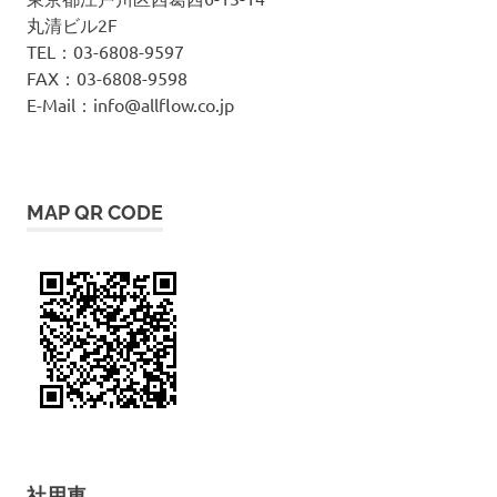
丸清ビル2F
TEL：03-6808-9597
FAX：03-6808-9598
E-Mail：info@allflow.co.jp
MAP QR CODE
社用車