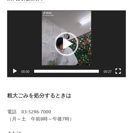
動
画
プ
レ
ー
ヤ
ー
00:00
00:27
粗大ごみを処分するときは
電話 03-5296-7000
（月～土 午前8時～午後7時）
または