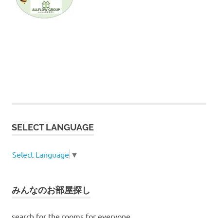
SELECT LANGUAGE
Select Language
▼
みんなのお部屋探し
search for the rooms for everyone