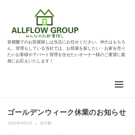
オ
ー
ル
首都圏でのお部屋探しは当店にお任せください。仲介はもちろ
ん、管理もしている当社では、お部屋を探したい・お家を売り
フ
たいお客様やアパート管理を任せたいオーナー様のご要望に親
身にお応えいたします！
ロ
ー
MENU
グ
コ
ン
ル
ゴールデンウィーク休業のお知らせ
テ
ン
2025年4月2日
ALLFLOW
未分類
ー
ツ