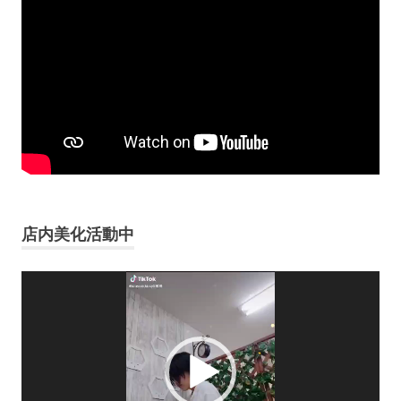
店内美化活動中
動
画
プ
レ
ー
ヤ