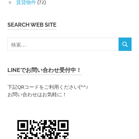
賃貸物件
(72)
SEARCH WEB SITE
検
検
索
索
対
象
LINEでお問い合わせ受付中！
:
下記QRコードをご利用ください(^^♪
お問い合わせはお気軽に！