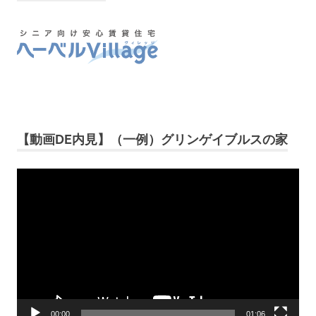
【動画DE内見】（一例）グリンゲイブルスの家
動
画
プ
レ
ー
ヤ
ー
00:00
01:06