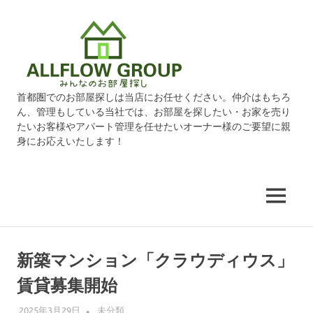
オ
ー
ル
首都圏でのお部屋探しは当店にお任せください。仲介はもちろ
ん、管理もしている当社では、お部屋を探したい・お家を売り
フ
たいお客様やアパート管理を任せたいオーナー様のご要望に親
身にお応えいたします！
ロ
ー
MENU
グ
コ
ン
ル
新築マンション「クラウディウス」
テ
賃貸募集開始
ン
ー
ツ
2025年3月29日
ALLFLOW
未分類