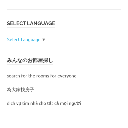
SELECT LANGUAGE
Select Language
▼
みんなのお部屋探し
search for the rooms for everyone
為大家找房子
dịch vụ tìm nhà cho tất cả mọi người