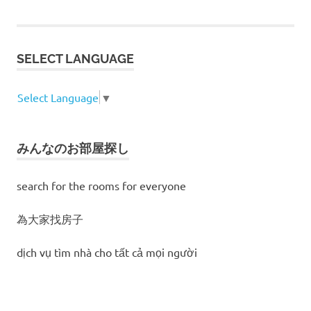
SELECT LANGUAGE
Select Language
▼
みんなのお部屋探し
search for the rooms for everyone
為大家找房子
dịch vụ tìm nhà cho tất cả mọi người