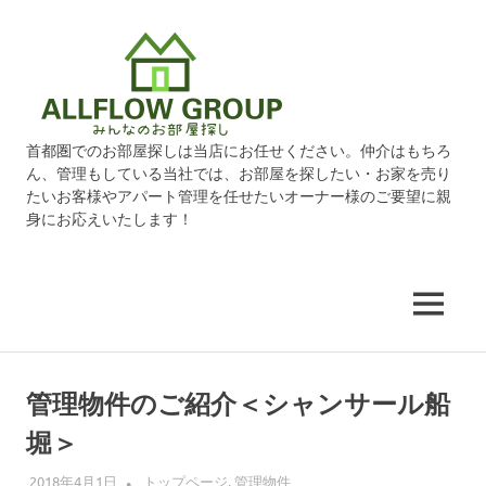
オ
ー
ル
首都圏でのお部屋探しは当店にお任せください。仲介はもちろ
ん、管理もしている当社では、お部屋を探したい・お家を売り
フ
たいお客様やアパート管理を任せたいオーナー様のご要望に親
身にお応えいたします！
ロ
ー
MENU
グ
コ
ン
ル
管理物件のご紹介＜シャンサール船
テ
堀＞
ン
ー
ツ
2018年4月1日
ALLFLOW
トップページ
,
管理物件