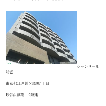
へ
プ
ス
キ
ッ
プ
シャンサール
船堀
東京都江戸川区船堀1丁目
鉄骨鉄筋造 9階建