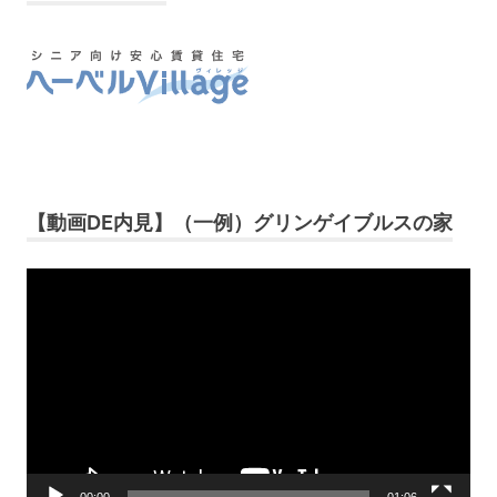
【動画DE内見】（一例）グリンゲイブルスの家
動
画
プ
レ
ー
ヤ
ー