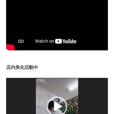
店内美化活動中
動
画
プ
レ
ー
ヤ