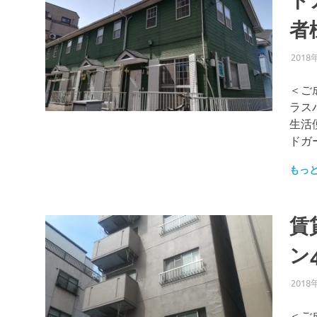
ド
者
2018
＜ご
ラス
生活
ドガ
もっ
賃
ン
2018
＜ご