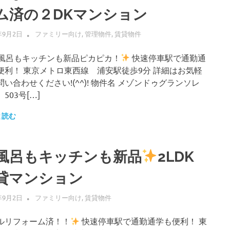
ム済の２DKマンション
年9月2日
ALLFLOW
ファミリー向け
,
管理物件
,
賃貸物件
風呂もキッチンも新品ピカピカ！
快速停車駅で通勤通
便利！ 東京メトロ東西線 浦安駅徒歩9分 詳細はお気軽
問い合わせください!(^^)! 物件名 メゾンドゥグランソレ
503号[…]
と読む
風呂もキッチンも新品
2LDK
貸マンション
年9月2日
ALLFLOW
ファミリー向け
,
賃貸物件
ルリフォーム済！！
快速停車駅で通勤通学も便利！ 東