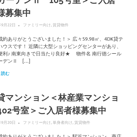
ガーデンⅡ 105号室＞ご入居
様募集中
年9月22日
ALLFLOW
ファミリー向け
,
賃貸物件
成約ありがとうございました！＞ 広々59.98㎡、4DK貸テ
ハウスです！ 近隣に大型ショッピングセンターがあり、
便利♪ 南東向きで日当たり良好★ 物件名 南行徳シール
ーデンⅡ […]
と読む
貸マンション＜林産業マンショ
402号室＞ご入居者様募集中
年9月20日
ALLFLOW
ファミリー向け
,
単身者向け
,
賃貸物件
成約ありがとうございました！＞ 駅近マンション、商店