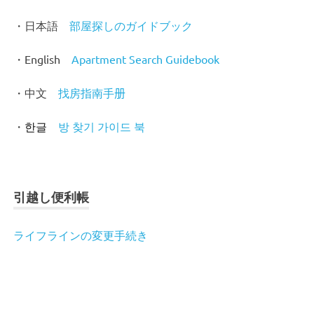
・日本語
部屋探しのガイドブック
・English
Apartment Search Guidebook
・中文
找房指南手
册
・
방 찾기 가이드 북
한글
引越し便利帳
ライフラインの変更手続き