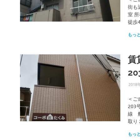
街も
室 
徒歩
もっ
賃
2
2018
＜ご
203
線 
取り 
もっ