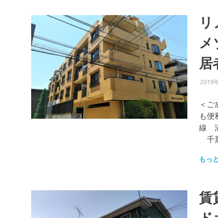
リ
メ
居
2019
＜ご
も便
線 
千葉県
もっ
賃