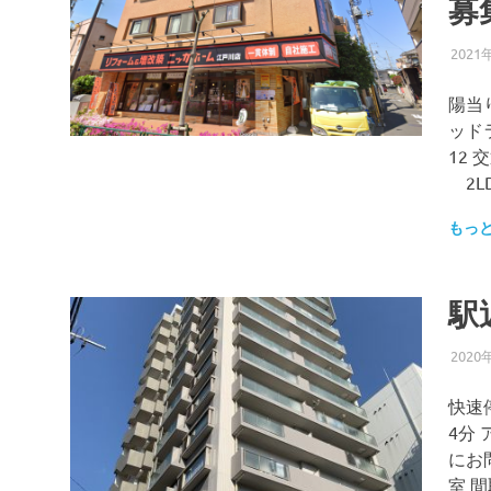
募
ッ
プ
ー
2021
陽当
プ
ッド
12
2L
もっ
駅
2020
快速
4分
にお問
室 間