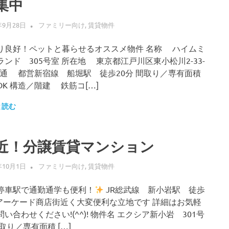
集中
年9月28日
ALLFLOW
ファミリー向け
,
賃貸物件
り良好！ペットと暮らせるオススメ物件 名称 ハイムミ
ランド 305号室 所在地 東京都江戸川区東小松川2-33-
 交通 都営新宿線 船堀駅 徒歩20分 間取り／専有面積
DK 構造／階建 鉄筋コ[…]
と読む
近！分譲賃貸マンション
年10月1日
ALLFLOW
ファミリー向け
,
賃貸物件
停車駅で通勤通学も便利！
JR総武線 新小岩駅 徒歩
 アーケード商店街近く大変便利な立地です 詳細はお気軽
い合わせください!(^^)! 物件名 エクシア新小岩 301号
取り／専有面積 […]