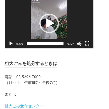
動
画
プ
レ
ー
ヤ
ー
00:00
00:27
粗大ごみを処分するときは
電話 03-5296-7000
（月～土 午前8時～午後7時）
または
粗大ごみ受付センター