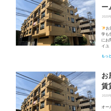
ー
2020
お
学も
にお
イユ 
もっ
お
賃
2020
オー