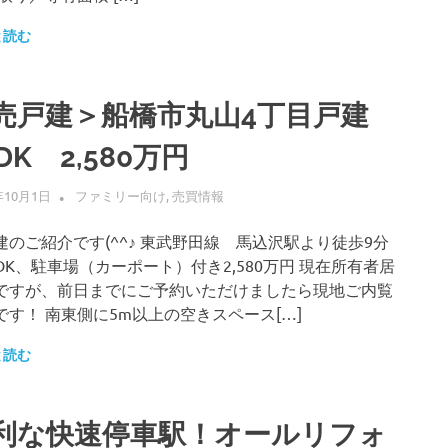
と読む
売戸建＞船橋市丸山4丁目戸建
DK 2,580万円
年10月1日
ALLFLOW
ファミリー向け
,
売買情報
建のご紹介です(^^♪ 東武野田線 馬込沢駅より徒歩9分
LDK、駐車場（カーポート）付き2,580万円 現在所有者居
ですが、前日までにご予約いただけましたら現地ご内覧
です！ 南東側に5m以上の空きスペース[…]
と読む
利な快速停車駅！オールリフォ