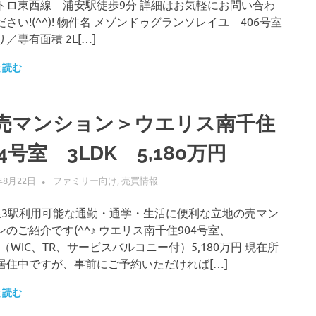
トロ東西線 浦安駅徒歩9分 詳細はお気軽にお問い合わ
さい!(^^)! 物件名 メゾンドゥグランソレイユ 406号室
／専有面積 2L[…]
と読む
売マンション＞ウエリス南千住
04号室 3LDK 5,180万円
年8月22日
ALLFLOW
ファミリー向け
,
売買情報
線3駅利用可能な通勤・通学・生活に便利な立地の売マン
ンのご紹介です(^^♪ ウエリス南千住904号室、
K（WIC、TR、サービスバルコニー付）5,180万円 現在所
居住中ですが、事前にご予約いただければ[…]
と読む