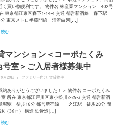
近く買い物便利です。 物件名 林産業マンション 402号
所在 東京都江東区森下1-14-4 交通 都営新宿線 森下駅
4分 東京メトロ半蔵門線 清澄白河[…]
と読む
貸マンション＜コーポたくみ
03号室＞ご入居者様募集中
年9月20日
ALLFLOW
ファミリー向け
,
賃貸物件
成約ありがとうございました！＞ 物件名 コーポたくみ
号室 所在 東京都江戸川区東小松川2-29-3 交通 都営新宿
船堀駅 徒歩18分 都営新宿線 一之江駅 徒歩28分 間
2K（36㎡） 構造 鉄骨造[…]
と読む