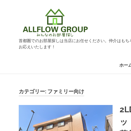
オ
ー
首都圏でのお部屋探しは当店にお任せください。仲介はもち
ル
お応えいたします！
フ
ホー
ロ
コ
ン
テ
カテゴリー: ファミリー向け
ー
ン
ツ
2
グ
へ
ス
ッ
キ
ル