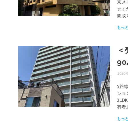
京メ
せくだ
間取り
もっ
＜
9
2020
5路
ショ
3LD
有者
もっ