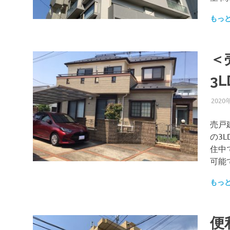
もっ
＜
3L
2020
売戸
の3
住中
可能
もっ
便