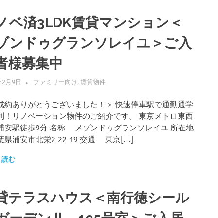
ノベ済3LDK賃貸マンション＜
ゾンドゥグランソレイユ＞ご入
者様募集中
年2月9日
ALLFLOW
ファミリー向け
,
賃貸物件
成約ありがとうございました！＞ 快速停車駅で通勤通学
利！リノベーション物件のご紹介です。 東京メトロ東西
浦安駅徒歩9分 名称 メゾンドゥグランソレイユ 所在地
浦安市北栄2-22-19 交通 東京[…]
と読む
貸テラスハウス＜南行徳シール