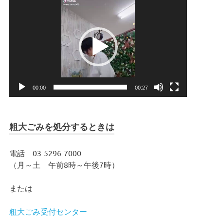
動
画
プ
レ
ー
ヤ
ー
00:00
00:27
粗大ごみを処分するときは
電話 03-5296-7000
（月～土 午前8時～午後7時）
または
粗大ごみ受付センター