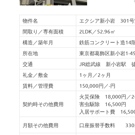
物件名
エクシア新小岩 301号
間取り／専有面積
2LDK／52.96㎡
構造／築年月
鉄筋コンクリート造14階
所在地
東京都葛飾区新小岩1-49
交通
JR総武線 新小岩駅 
礼金／敷金
1ヶ月／2ヶ月
賃料／管理費
150,000円／-円
火災保険 18,000円／
契約時その他費用
害虫駆除 16,500円
入居サポート費 16,50
月額その他費用
口座振替手数料 330