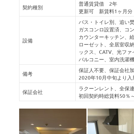
普通賃貸借 2年
契約種別
更新可 新賃料1ヶ月分
バス・トイレ別、追い
ガスコンロ設置済、コ
カウンターキッチン、
設備
ローゼット、全居室収
ックス、CATV、光フ
バルコニー、室内洗濯
保証人不要、保証会社
備考
2020年10月中旬より入
ラクーンレント、全保連
保証会社
初回契約時総賃料50％～