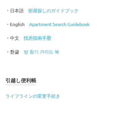
・日本語
部屋探しのガイドブック
・English
Apartment Search Guidebook
・中文
找房指南手
册
・
방 찾기 가이드 북
한글
引越し便利帳
ライフラインの変更手続き