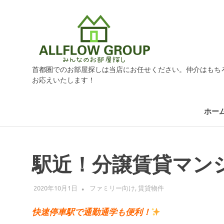
オ
ー
首都圏でのお部屋探しは当店にお任せください。仲介はもち
ル
お応えいたします！
フ
ホー
ロ
コ
ン
テ
駅近！分譲賃貸マン
ー
ン
ツ
グ
2020年10月1日
ALLFLOW
ファミリー向け
,
賃貸物件
へ
ス
快速停車駅で通勤通学も便利！
キ
ル