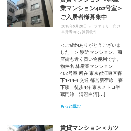
業マンション402号室＞
ご入居者様募集中
2018年9月20日
ALLFLOW
ファミリー向け
,
単身者向け
,
賃貸物件
＜ご成約ありがとうございま
した！＞ 駅近マンション、商
店街も近く買い物便利です。
物件名 林産業マンション
402号室 所在 東京都江東区森
下1-14-4 交通 都営新宿線 森
下駅 徒歩4分 東京メトロ半
蔵門線 清澄白河[…]
もっと読む
賃貸マンション＜カツ