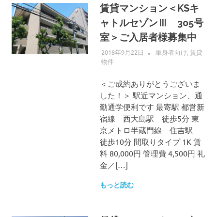
賃貸マンション＜KSキ
ャトルセゾンⅢ 305号
室＞ご入居者様募集中
2018年9月22日
ALLFLOW
単身者向け
,
賃貸
物件
＜ご成約ありがとうございま
した！＞ 駅近マンション、通
勤通学便利です 最寄駅 都営新
宿線 西大島駅 徒歩5分 東
京メトロ半蔵門線 住吉駅
徒歩10分 間取りタイプ 1K 賃
料 80,000円 管理費 4,500円 礼
金／[…]
もっと読む