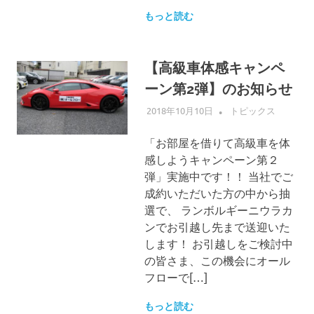
もっと読む
【高級車体感キャンペ
ーン第2弾】のお知らせ
2018年10月10日
ALLFLOW
トピックス
「お部屋を借りて高級車を体
感しようキャンペーン第２
弾」実施中です！！ 当社でご
成約いただいた方の中から抽
選で、 ランボルギーニウラカ
ンでお引越し先まで送迎いた
します！ お引越しをご検討中
の皆さま、この機会にオール
フローで[…]
もっと読む