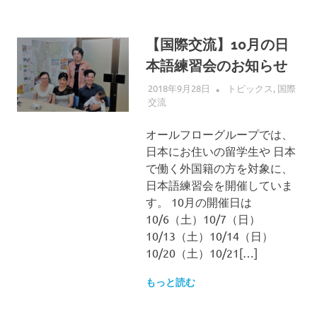
【国際交流】10月の日
本語練習会のお知らせ
2018年9月28日
ALLFLOW
トピックス
,
国際
交流
オールフローグループでは、
日本にお住いの留学生や 日本
で働く外国籍の方を対象に、
日本語練習会を開催していま
す。 10月の開催日は
10/6（土）10/7（日）
10/13（土）10/14（日）
10/20（土）10/21[…]
もっと読む