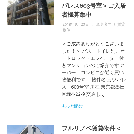
パレス603号室＞ご入居
者様募集中
2018年9月20日
ALLFLOW
単身者向け
,
賃貸
物件
＜ご成約ありがとうございま
した！＞ バス・トイレ別、オ
ートロック・エレベーター付
きマンションのご紹介です ス
ーパー、コンビニが近く買い
物便利です。 物件名 カツパレ
ス 603号室 所在 東京都墨田
区緑4-22-9 交通 […]
もっと読む
フルリノベ賃貸物件＜