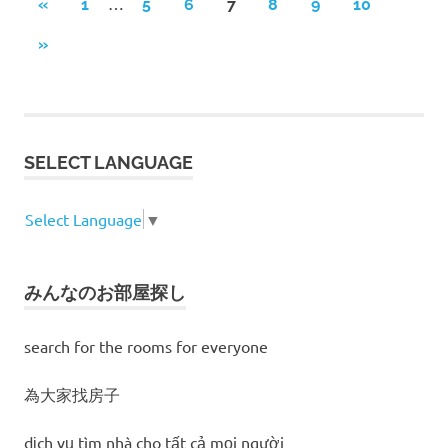
…
«
前
1
5
6
7
8
9
10
投
の
次
»
記
稿
の
事
記
ナ
事
ビ
SELECT LANGUAGE
ゲ
Select Language
▼
ー
シ
みんなのお部屋探し
ョ
search for the rooms for everyone
ン
為大家找房子
dịch vụ tìm nhà cho tất cả mọi người