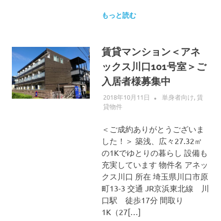
もっと読む
賃貸マンション＜アネ
ックス川口101号室＞ご
入居者様募集中
2018年10月11日
ALLFLOW
単身者向け
,
賃
貸物件
＜ご成約ありがとうございま
した！＞ 築浅、広々27.32㎡
の1Kでゆとりの暮らし 設備も
充実しています 物件名 アネッ
クス川口 所在 埼玉県川口市原
町13-3 交通 JR京浜東北線 川
口駅 徒歩17分 間取り
1K（27[…]