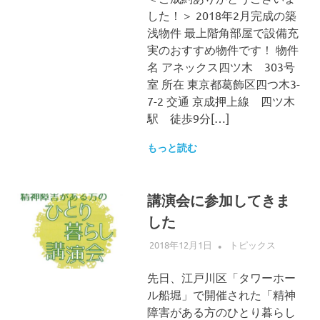
した！＞ 2018年2月完成の築
浅物件 最上階角部屋で設備充
実のおすすめ物件です！ 物件
名 アネックス四ツ木 303号
室 所在 東京都葛飾区四つ木3-
7-2 交通 京成押上線 四ツ木
駅 徒歩9分[…]
もっと読む
講演会に参加してきま
した
2018年12月1日
ALLFLOW
トピックス
先日、江戸川区「タワーホー
ル船堀」で開催された「精神
障害がある方のひとり暮らし