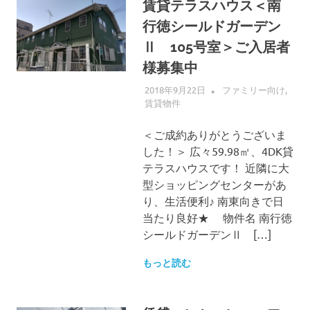
賃貸テラスハウス＜南
行徳シールドガーデン
Ⅱ 105号室＞ご入居者
様募集中
2018年9月22日
ALLFLOW
ファミリー向け
,
賃貸物件
＜ご成約ありがとうございま
した！＞ 広々59.98㎡、4DK貸
テラスハウスです！ 近隣に大
型ショッピングセンターがあ
り、生活便利♪ 南東向きで日
当たり良好★ 物件名 南行徳
シールドガーデンⅡ […]
もっと読む