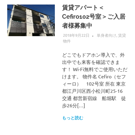
賃貸アパート＜
Cefiro102号室＞ご入居
者様募集中
2018年9月22日
ALLFLOW
単身者向け
,
賃貸
物件
どこでもドアホン導入で、外
出中でも来客を確認できま
す！ Wi-Fi無料でご使用いただ
けます。 物件名 Cefiro（セフ
ィーロ） 102号室 所在 東京
都江戸川区西小松川町25-16
交通 都営新宿線 船堀駅 徒
歩26分[…]
もっと読む