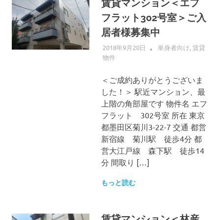
賃貸マンション＜エフ
フラット302号室＞ご入
居者様募集中
2018年9月20日
ALLFLOW
単身者向け
,
賃貸
物件
＜ご成約ありがとうございま
した！＞ 駅近マンション、最
上階の角部屋です 物件名 エフ
フラット 302号室 所在 東京
都墨田区菊川3-22-7 交通 都営
新宿線 菊川駅 徒歩4分 都
営大江戸線 森下駅 徒歩14
分 間取り […]
もっと読む
賃貸マンション＜林産