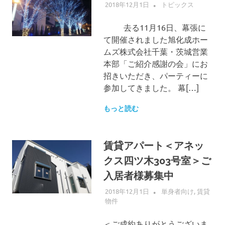
へ
2018年12月1日
ALLFLOW
トピックス
プ
ス
去る11月16日、幕張に
キ
て開催されました旭化成ホー
ッ
ムズ株式会社千葉・茨城営業
プ
本部「ご紹介感謝の会」にお
招きいただき、パーティーに
参加してきました。 幕[…]
もっと読む
賃貸アパート＜アネッ
クス四ツ木303号室＞ご
入居者様募集中
2018年12月1日
ALLFLOW
単身者向け
,
賃貸
物件
＜ご成約ありがとうございま