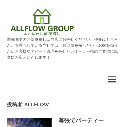
オ
ー
ル
首都圏でのお部屋探しは当店にお任せください。仲介はもちろ
ん、管理もしている当社では、お部屋を探したい・お家を売り
フ
たいお客様やアパート管理を任せたいオーナー様のご要望に親
身にお応えいたします！
ロ
ー
MENU
グ
コ
ン
ル
投稿者:
ALLFLOW
テ
ン
ー
幕張でパーティー
ツ