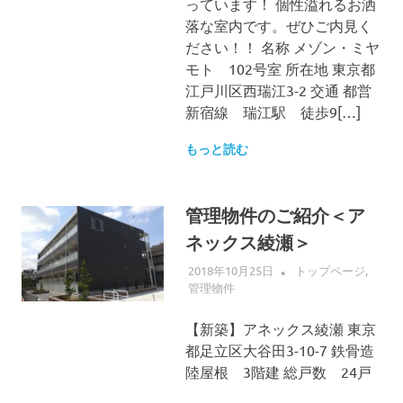
っています！ 個性溢れるお洒
落な室内です。ぜひご内見く
ださい！！ 名称 メゾン・ミヤ
モト 102号室 所在地 東京都
江戸川区西瑞江3-2 交通 都営
新宿線 瑞江駅 徒歩9[…]
もっと読む
管理物件のご紹介＜ア
ネックス綾瀬＞
2018年10月25日
ALLFLOW
トップページ
,
管理物件
【新築】アネックス綾瀬 東京
都足立区大谷田3-10-7 鉄骨造
陸屋根 3階建 総戸数 24戸