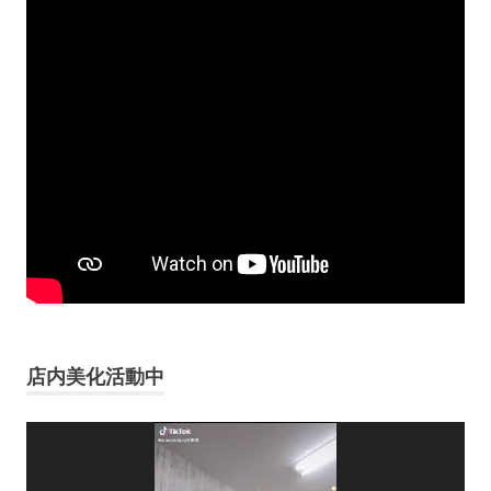
店内美化活動中
動
画
プ